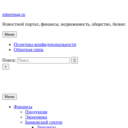
Перейти
к
minermag.ru
содержимому
Новостной портал, финансы, недвижимость, общество, бизнес
Меню
Политика конфиденциальности
Обратная связь
Поиск:
×
minermag.ru
Новостной портал, финансы, недвижимость, общество, бизнес
Меню
Финансы
Продукция
Экономика
Банковский сектор
Депозиты