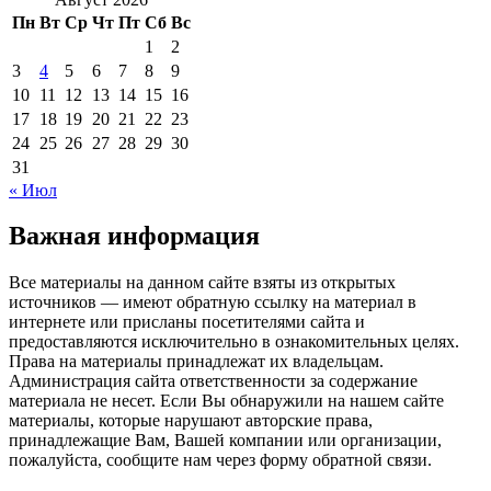
Пн
Вт
Ср
Чт
Пт
Сб
Вс
1
2
3
4
5
6
7
8
9
10
11
12
13
14
15
16
17
18
19
20
21
22
23
24
25
26
27
28
29
30
31
« Июл
Важная информация
Все материалы на данном сайте взяты из открытых
источников — имеют обратную ссылку на материал в
интернете или присланы посетителями сайта и
предоставляются исключительно в ознакомительных целях.
Права на материалы принадлежат их владельцам.
Администрация сайта ответственности за содержание
материала не несет. Если Вы обнаружили на нашем сайте
материалы, которые нарушают авторские права,
принадлежащие Вам, Вашей компании или организации,
пожалуйста, сообщите нам через форму обратной связи.