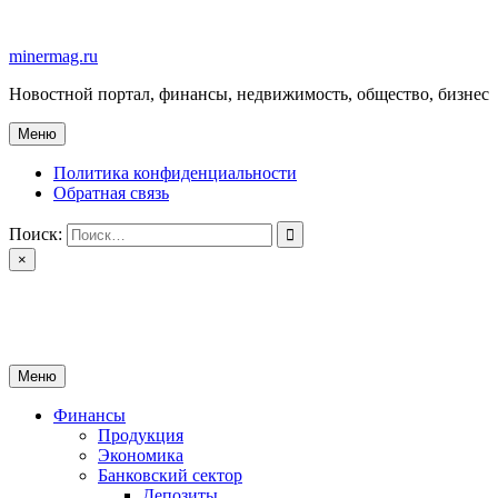
Перейти
к
minermag.ru
содержимому
Новостной портал, финансы, недвижимость, общество, бизнес
Меню
Политика конфиденциальности
Обратная связь
Поиск:
×
minermag.ru
Новостной портал, финансы, недвижимость, общество, бизнес
Меню
Финансы
Продукция
Экономика
Банковский сектор
Депозиты