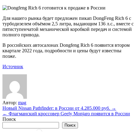
Для нашего рынка будет предложен пикап DongFeng Rich 6 с
турбодизелем объёмом 2,5 литра, выдающим 136 л.с., вместе с
пятиступенчатой механической коробкой передач и системой
полного привода.
В российских автосалонах Dongfeng Rich 6 появится втором
квартале 2022 года, подробности и цены будут известны
позже.
Источник
Автор:
mag
Навигация
Новый Nissan Pathfinder: в России от 4.285.000 руб. →
← Флагманский кроссовер Geely Mоnjaro появится в России
по
Поиск
записям
Поиск