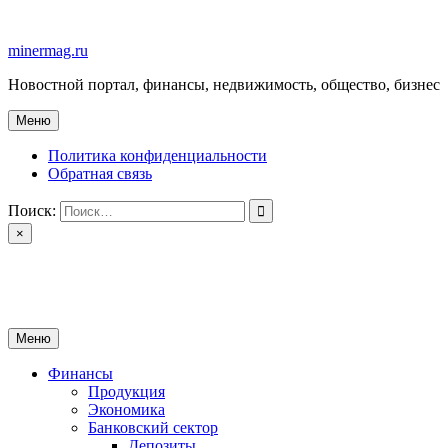
Перейти
к
minermag.ru
содержимому
Новостной портал, финансы, недвижимость, общество, бизнес
Меню
Политика конфиденциальности
Обратная связь
Поиск:
×
minermag.ru
Новостной портал, финансы, недвижимость, общество, бизнес
Меню
Финансы
Продукция
Экономика
Банковский сектор
Депозиты