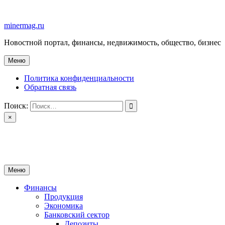
Перейти
к
minermag.ru
содержимому
Новостной портал, финансы, недвижимость, общество, бизнес
Меню
Политика конфиденциальности
Обратная связь
Поиск:
×
minermag.ru
Новостной портал, финансы, недвижимость, общество, бизнес
Меню
Финансы
Продукция
Экономика
Банковский сектор
Депозиты