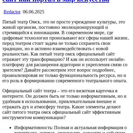
Redactor
06.06.2025
Пятый театр Омск‚ это не просто учреждение культуры‚ это
живой организм‚ постоянно эволюционирующий и
стремящийся к инновациям. В современном мире‚ где
цифровые технологии пронизывают все сферы нашей жизни‚
перед театром стоит задача не только сохранить свои
традиции‚ но и активно взаимодействовать с новой
реальностью. Как пятый театр омск официальный сайт
отражает эту трансформацию? И как он использует онлайн-
платформу для расширения аудитории и укрепления связи со
зрителем? Давайте рассмотрим этот вопрос подробнее‚
проанализировав не только функциональность ресурса‚ но и
его роль в формировании современного театрального опыта.
Официальный сайт театра – это его визитная карточка в
интернете. Он должен быть не только информативным‚ но и
удобным в использовании‚ привлекательным внешне и
отражать дух и атмосферу театра. Какие элементы делают
сайт пятого театра омск официальный сайт эффективным
инструментом коммуникации?
Информативность: Полная и актуальная информация о
репертуаре‚ актерах‚ спектаклях‚ новостях и событиях.