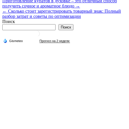
Навигация
Приготовление купатов в духовке – это отличный способ
получить сочное и ароматное блюдо →
по
← Сколько стоит зарегистрировать товарный знак: Полный
записям
разбор затрат и советы по оптимизации
Поиск
Поиск