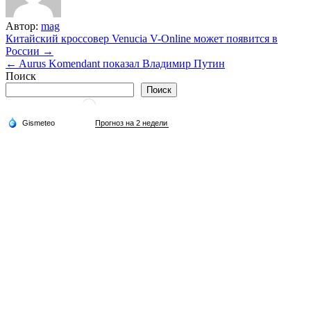
Автор:
mag
Навигация
Китайский кроссовер Venucia V-Online может появится в
России →
по
← Aurus Komendant показал Владимир Путин
записям
Поиск
Поиск