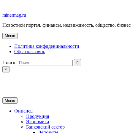
Перейти
к
minermag.ru
содержимому
Новостной портал, финансы, недвижимость, общество, бизнес
Меню
Политика конфиденциальности
Обратная связь
Поиск:
×
minermag.ru
Новостной портал, финансы, недвижимость, общество, бизнес
Меню
Финансы
Продукция
Экономика
Банковский сектор
Депозиты