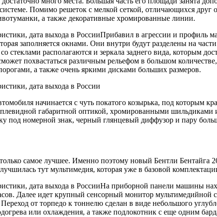
о достаточно много места. Большая часть его площади занята д
й системе. Помимо решеток с мелкой сеткой, отличающихся друг 
тивотуманки, а также декоративные хромированные линии.
Прибавил в агрессии и профиль ма
торая заполняется окнами. Они внутри будут разделены на час
со стеклами располагаются и зеркала заднего вида, которым дос
сможет похвастаться различным рельефом в большом количеств
орогами, а также очень яркими дисками больших размеров.
томобиля начинается с чуть покатого козырька, под которым кра
каплевидной габаритной оптикой, хромированными шильдиками 
ку под номерной знак, черный глянцевый диффузор и пару боль
 только самое лучшее. Именно поэтому новый Бентли Бентайга 2
улучшилась тут мультимедия, которая уже в базовой комплектац
На приборной панели машины наход
сов. Далее идет крупный сенсорный монитор мультимедийной сис
ереход от торпедо к тоннелю сделан в виде небольшого углубл
огрева или охлаждения, а также подлокотник с еще одним бард