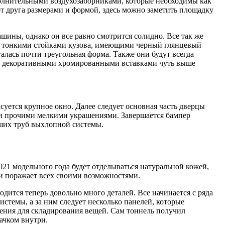
ополнительными воздухозаборниками, которые необходимы как
от друга размерами и формой, здесь можно заметить площадку
шины, однако он все равно смотрится солидно. Все так же
ти тонкими стойками кузова, имеющими черный глянцевый
талась почти треугольная форма. Также они будут всегда
е, декоративными хромированными вставками чуть выше
суется крупное окно. Далее следует основная часть дверцы
и прочими мелкими украшениями. Завершается бампер
ших труб выхлопной системы.
021 модельного года будет отделываться натуральной кожей,
ии поражает всех своими возможностями.
ится теперь довольно много деталей. Все начинается с ряда
темы, а за ним следует несколько панелей, которые
ения для складирования вещей. Сам тоннель получил
ачком внутри.