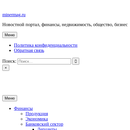
Перейти
к
minermag.ru
содержимому
Новостной портал, финансы, недвижимость, общество, бизнес
Меню
Политика конфиденциальности
Обратная связь
Поиск:
×
minermag.ru
Новостной портал, финансы, недвижимость, общество, бизнес
Меню
Финансы
Продукция
Экономика
Банковский сектор
Депозиты