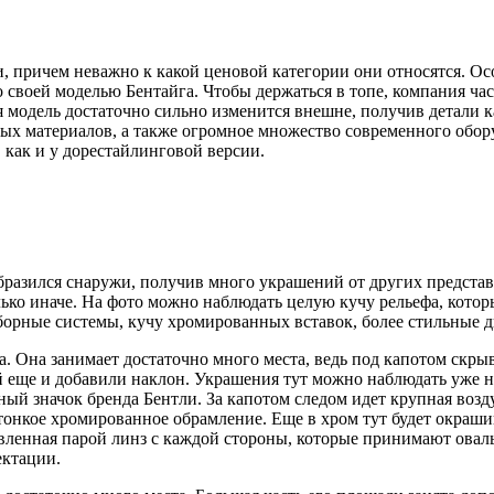
, причем неважно к какой ценовой категории они относятся. Ос
о своей моделью Бентайга. Чтобы держаться в топе, компания ча
модель достаточно сильно изменится внешне, получив детали как 
ных материалов, а также огромное множество современного обо
 как и у дорестайлинговой версии.
бразился снаружи, получив много украшений от других предста
лько иначе. На фото можно наблюдать целую кучу рельефа, котор
борные системы, кучу хромированных вставок, более стильные д
ера. Она занимает достаточно много места, ведь под капотом ск
 ей еще и добавили наклон. Украшения тут можно наблюдать уже
й значок бренда Бентли. За капотом следом идет крупная возду
 тонкое хромированное обрамление. Еще в хром тут будет окраши
авленная парой линз с каждой стороны, которые принимают овал
ектации.