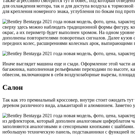
Также агрессивно смотрится тут и обвес, под который отведен
для охлаждения мотора, так и для доступа воздуха к тормозно
для крепления номерного знака, углубления по бокам под про
сверху здесь можно наблюдать традиционной формы фигуру, ко
окрас, а их периметр будет выполнен хромом. На одном уровне 
дополнены повторителями поворотных сигналов. Далее кузов 
передних колес, расширениями колесных арок, выпирающими п
Иначе выглядит машина еще и сзади. Оформление этой части ав
багажника, наполненная рельефными переходами по высоте, 
обвесом, включающим в себя воздухозаборные вырезы, площад
Салон
Так как это премиальный кроссовер, внутри стоит ожидать тут
деревом различного вида, алькантарой и алюминием. Заметно 
из дефлекторов, который дополнен аналоговым циферблатом ча
заполняются аналоговыми и сенсорными кнопками с шайбами. П
небольшую техническую панель, подстаканники с функцией под