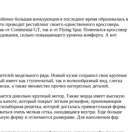
обенно большая конкуренция в последнее время образовалась в
сто проводит рестайлинг своего единственного кроссовера.
от Continental GT, так и от Flying Spur. Поменялся кроссовер
рудования, сильно повышающего уровень комфорта. А вот
вителей модельного ряда. Новый кузов сохранил свои крупные
ый имеет как ступенчатый, так и волнообразный вид, слегка
иски, а также множество прочих интересных деталей.
рывается довольно крупный мотор. Также морда имеет высокую
 на капоте, который покрыт легким рельефом, принимающим
хозаборная решетка, которой досталась прямоугольная форма.
ваться очень мелкая сетка, находящаяся внутри. Еще больше
ьную форму и отличаются размерами. Для наполнения фар