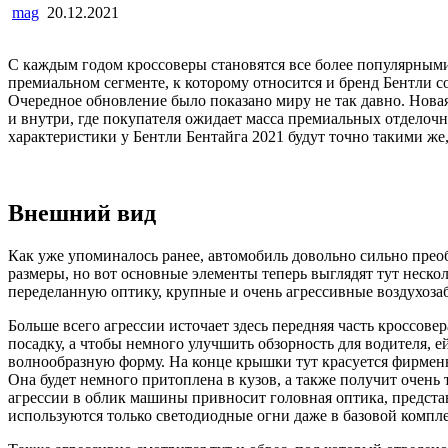
mag
20.12.2021
С каждым годом кроссоверы становятся все более популярными
премиальном сегменте, к которому относится и бренд Бентли с
Очередное обновление было показано миру не так давно. Новая 
и внутри, где покупателя ожидает масса премиальных отделоч
характеристики у Бентли Бентайга 2021 будут точно такими же,
Внешний вид
Как уже упоминалось ранее, автомобиль довольно сильно прео
размеры, но вот основные элементы теперь выглядят тут неско
переделанную оптику, крупные и очень агрессивные воздухоза
Больше всего агрессии источает здесь передняя часть кроссов
посадку, а чтобы немного улучшить обзорность для водителя,
волнообразную форму. На конце крышки тут красуется фирменны
Она будет немного притоплена в кузов, а также получит очень
агрессии в облик машины привносит головная оптика, предст
используются только светодиодные огни даже в базовой компл