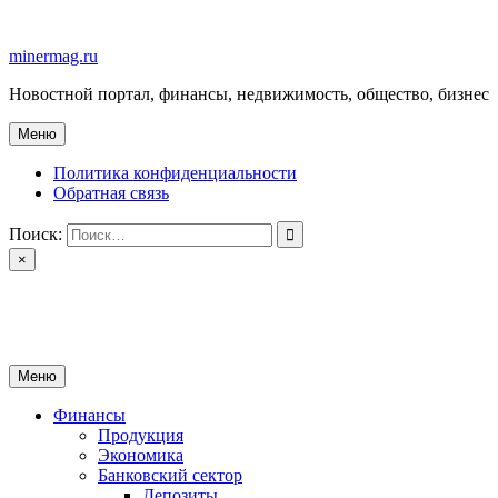
Перейти
к
minermag.ru
содержимому
Новостной портал, финансы, недвижимость, общество, бизнес
Меню
Политика конфиденциальности
Обратная связь
Поиск:
×
minermag.ru
Новостной портал, финансы, недвижимость, общество, бизнес
Меню
Финансы
Продукция
Экономика
Банковский сектор
Депозиты