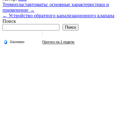
Навигация
Термопластавтоматы: основные характеристики и
применение →
по
← Устройство обратного канализационного клапана
записям
Поиск
Поиск