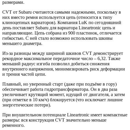
размерами.
CVT от Subaru считаются самыми надежными, поскольку в
них вместо ремня используется цепь (относится к типу
клиноцепных вариаторов). Компания LuK по сегодняшний
день поставляет Subaru для вариатора Lineartronic цепь и
направляющие. Цепь собрана из 900 пластинок, отличается
гибкостью. С ней стало возможно использовать шкивы
меньшего диаметра.
Из-за разницы между шириной шкивов CVT демонстрирует
рекордное максимальное передаточное число – 6,32. Также
меньший радиус изгиба позволил добиться снижения
внутреннего напряжения, минимизировать риск деформации
и трения частей цепи.
Плавный, но уверенный старт (даже при подъёме в гору)
обеспечивает работа гидротрансформатора. Он в два раза
увеличивает крутящий момент, идущий от двигателя, а затем
(при отметке в 10 км/ч) блокируется (что исключает лишние
энергетические потери).
При внушительном потенциале Lineartronic имеет компактные
размеры: вся конструкция CVT значительно меньше
ременного.