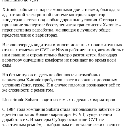
X-tronic работает в паре с мощными двигателями, благодаря
адаптивной электронной системе контроля вариатор
«подстраивается» под любые дорожные условия. Отсюда и
признание экспертов: бесступенчатая трансмиссия X-tronic –
перспективная разработка, меняющая к лучшему общее
представление о вариаторах.
В свою очередь водители в многочисленных положительных
отзывах отмечают: CVT от Nissan работает тихо, автомобиль с
ним плавно и стремительно быстро разгоняется, благодаря
вариатору ощущение комфорта не покидает во время всей
езды.
Но без минусов и здесь не обошлось: автомобиль с
вариатором X-tronic пробуксовывает в сложных дорожных
условиях (снег, грязь). И в случае поломки возникают всё те
же сложности с ремонтом.
Lineartronic Subaru – один из самых надежных вариаторов
С 1984 года компания Subaru стала использовать забытые со
времён попыток Вольво вариаторы ECVT, существенно
доработав их. Инженеры Субару оснастили CVT не
эластичным ремнём, а набранным из металлических звеньев.