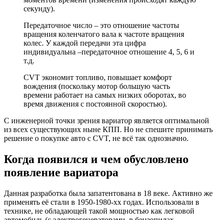
секунду).
Передаточное число – это отношение частоты
вращения коленчатого вала к частоте вращения
колес. У каждой передачи эта цифра
индивидуальна –передаточное отношение 4, 5, 6 и
т.д.
CVT экономит топливо, повышает комфорт
вождения (поскольку мотор большую часть
времени работает на самых низких оборотах, во
время движения с постоянной скоростью).
С инженерной точки зрения вариатор является оптимальной
из всех существующих ныне КПП. Но не спешите принимать
решение о покупке авто с CVT, не всё так однозначно.
Когда появился и чем обусловлено
появление вариатора
Данная разработка была запатентована в 18 веке. Активно же
применять её стали в 1950-1980-хх годах. Использовали в
технике, не обладающей такой мощностью как легковой
автомобиль (с электрогенераторами, в бензопилах,