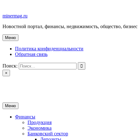
Перейти
к
minermag.ru
содержимому
Новостной портал, финансы, недвижимость, общество, бизнес
Меню
Политика конфиденциальности
Обратная связь
Поиск:
×
minermag.ru
Новостной портал, финансы, недвижимость, общество, бизнес
Меню
Финансы
Продукция
Экономика
Банковский сектор
Депозиты