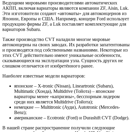
Ведущими мировыми производителями автоматических
АКПП, включая вариаторы являются компании ZF, Aisin, Luk.
Эти изготовители создают «автоматы» для автоконцернов из
Японии, Европы и США. Например, концерн Ford использует
продукцию фирмы ZF, а Luk поставляет комплектующие для
вариаторов Subaru.
Также производство CVT наладили многие мировые
автоконцерны на своих заводах. Их разработки запатентованы
и производятся под собственными названиями. Некоторые из
этих CVT действительно имеют уникальные особенности,
сказывающиеся на эксплуатации узла. Сущность других не
слишком отличается от изобретённого ранее.
Наиболее известные модели вариаторов:
японские – X-tronic (Nissan), Lineartronic (Subaru),
Multimatic (Хонда), Multidrive (Тойота) – японские
вариаторы менее «капризны», бесспорным лидером
среди них является Multidrive (Тойота);
немецкие — Multitronic (Ауди), Autotronic (Mercedes-
Benz);
американские – Ecotronic (Ford) и Durashift CVT (Dodge).
В нашей стране распространение получили следующие