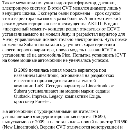
Также механизм получил гидротрансформатор, датчики,
электронную систему. В этой CVT менялся диаметр лишь у
ведущего шкива. Эксперты были поражены – срок службы
этого вариатора оказался в разы больше. А автоматический
режим демонстрировал все преимущества АКПП. В один
«прекрасный момент» концерн решил отказаться от ECVT,
устанавливаемого на модели Justy, и разработал вариатор для
Vivio, управляемый исключительно электроникой. Чуть позже
инженеры Subaru попытались улучшить характеристики
своего первого вариатора, новую модель назвали iCVT и
установили её на автомобиль Pleo. Попытка установить iCVT
на более мощные автомобили не увенчалась успехом.
В 2009 появилась новая модель вариатора под
названием Lineartronic, основанная на разработках
известного производителя автозапчастей –
компании LuK. Сегодня вариаторы Lineartronic от
Subaru устанавливают на модели марки: седаны
Outback, Impreza, Legacy, компактвэн Exiga,
кроссовер Forester.
На автомобили с турбированными двигателями
устанавливается модернизированная версия TR690,
выпускаемого с 2009, а на остальные – новый вариатор TR580
(New Lineartronic). Версии CVT отличаются конструкцией и