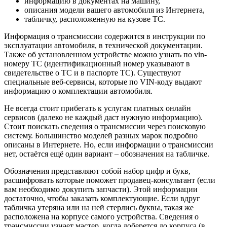
информацию в документах на машину,
описания модели вашего автомобиля из Интернета,
табличку, расположенную на кузове ТС.
Информация о трансмиссии содержится в инструкции по
эксплуатации автомобиля, в технической документации.
Также об установленном устройстве можно узнать по vin-
номеру ТС (идентификационный номер указывают в
свидетельстве о ТС и в паспорте ТС). Существуют
специальные веб-сервисы, которые по VIN-коду выдают
информацию о комплектации автомобиля.
Не всегда стоит прибегать к услугам платных онлайн
сервисов (далеко не каждый даст нужную информацию).
Стоит поискать сведения о трансмиссии через поисковую
систему. Большинство моделей разных марок подробно
описаны в Интернете. Но, если информации о трансмиссии
нет, остаётся ещё один вариант – обозначения на табличке.
Обозначения представляют собой набор цифр и букв,
расшифровать которые поможет продавец-консультант (если
вам необходимо докупить запчасти). Этой информации
достаточно, чтобы заказать комплектующие. Если вдруг
табличка утеряна или на ней стерлись буквы, такая же
расположена на корпусе самого устройства. Сведения о
трансмиссии узнает мастер, когда доберется до корпуса (в