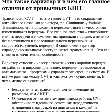
Что такое вариатор и в чём его главное
отличие от привычных КПП
Трансмиссия CVT – что это такое? CVT – это сокращение
английского названия вариатора, т.е. Continuously Variable
Transmission, что в дословном переводе означает «постоянно
изменяющаяся передача». Его главное свойство – способность
менять передачи в ином, чем мы привыкли порядке, а именно
без постоянного и последовательного переключения
скоростей (ступеней, передач). В связи с чем вариатор
справедливо называют бесступенчатой трансмиссией. Это его
главная отличительная особенность.
Вариатор относят к классу автоматических коробок передач:
он работает в широком диапазоне, передачи переключаются
автоматически, процессами управляет электронная система. И
всё же разница между CVT и «автоматом» существенная. В
чем именно она состоит?
Бесступенчатая трансмиссия легче и меньше по
размерам, чем АКПП.
Отличается от «автомата» принципом работы. CVT
обеспечивает идеальное сочетание передаточного
отношения с нагрузкой на двигатель в каждый из
моментов времени (изменения происходят каждую