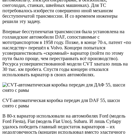
снегоходах, станках, швейных машинках). Для ТС
потребовалось изобрести совершенно иной механизм
бесступенчатой трансмиссии. И со временем инженеры
решили эту задачу.
Впервые бесступенчатая трансмиссия была установлена на
голландские автомобили DAF, сопоставимые с
мототранспортом в 1958 году. Позже, в конце 70-х, патент «по
наследству» перешёл к Volvo. Концерн попытался
усовершенствовать «скромный» вариатор (пойти по этому
пути было проще, чем перестраивать всё производство).
Ресурса усовершенствованной модели CVT хватало лишь на
30 тыс. км пробега. Спустя годы концерн отказался
использовать вариатор в своих автомобилях.
CVT-автоматическая коробка передач для DAF 55, шасси
снято с рамы
В 80-х вариатор использовали на автомобилях Ford (модель
Ford Fiesta), Fiat (модель Fiat Uno), Subaru. И лишь Субару
удалось победить главный недостаток вариаторов – их
недолговечность (концерн использовал вместо эластичного