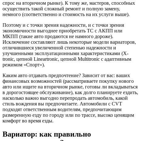
спрос на вторичном рынке). К тому же, мастеров, способных
осуществить такой сложный ремонт и полную замену,
немного (соответственно и стоимость на их услуги выше).
Поэтому и с точки зрения надежности, и с точки зрения
экономичности выгоднее приобретать ТС с АКПП или
МКПП (такие авто продаются не намного дороже).
Исключение составляют лишь некоторые модели вариаторов,
отличившиеся увеличенной степенью надежности и
улучшенными эксплуатационными характеристиками (X-
tronic, цепной Lineartronic, цепной Multitronic с адаптивным
режимом «Спорт»).
Каким авто отдавать предпочтение? Зависит от вас: ваших
финансовых возможностей (рассматриваете покупку нового
авто или ищите на вторичном рынке, готовы ли вкладываться
в дорогостоящее обслуживание), как долго планируете ездить,
насколько важно выгодно перепродать автомобиль, какой
стиль вождения вы предпочитаете. Автомобили с CVT
подходят ответственным водителям, предпочитающим
размеренную езду по городу или по трассе, высоко ценящим
комфорт во время езды.
Вариатор: как правильно