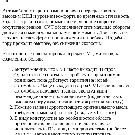
Автомобили с вариаторами в первую очередь славятся
высоким КПД и уровнем комфорта во время езды: плавность
хода, быстрый разгон, незаметное изменение скорости,
отсутствие рывков. CVT обеспечивает оптимальные обороты
двигателя и максимальный крутящий момент. Двигатель не
глохнет на светофоре и при движении в пробках. Подъём в
гору проходит быстрее, без снижения скорости.
Это основные плюсы коробки передач CVT, минусов, к
сожалению, больше.
Бытует мнение, что CVT часто выходит из строя.
Однако это не совсем так: проблем с вариатором не
возникает, пока действует гарантия на новый
автомобиль. Чаще выходят из строя CVT, если владелец
автомобиля нарушает правила эксплуатации,
рекомендованные производителем (подвергает авто
высоким нагрузкам, предпочитая агрессивную езду).
Помимо замены дорогостоящего оригинального масла
требуется и замена фильтров (каждые 30 тыс. км).
В виду конструктивных особенностей область
применения вариаторов ограничена: их нельзя
использовать в ТС с мощными двигателями (не более
220 л.с.). Также недопустимо эксплуатировать