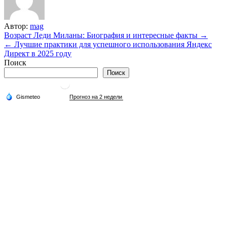
Автор:
mag
Навигация
Возраст Леди Миланы: Биография и интересные факты →
← Лучшие практики для успешного использования Яндекс
по
Директ в 2025 году
записям
Поиск
Поиск