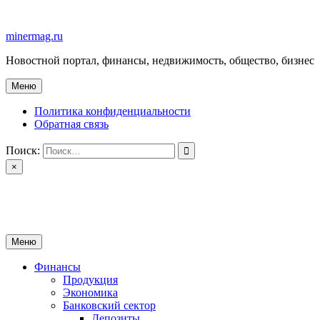
Перейти
к
minermag.ru
содержимому
Новостной портал, финансы, недвижимость, общество, бизнес
Меню
Политика конфиденциальности
Обратная связь
Поиск:
×
minermag.ru
Новостной портал, финансы, недвижимость, общество, бизнес
Меню
Финансы
Продукция
Экономика
Банковский сектор
Депозиты