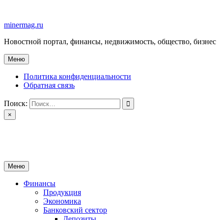
Перейти
к
minermag.ru
содержимому
Новостной портал, финансы, недвижимость, общество, бизнес
Меню
Политика конфиденциальности
Обратная связь
Поиск:
×
minermag.ru
Новостной портал, финансы, недвижимость, общество, бизнес
Меню
Финансы
Продукция
Экономика
Банковский сектор
Депозиты