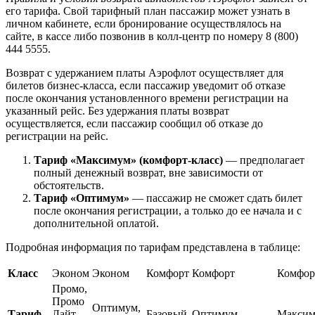
его тарифа. Свой тарифный план пассажир может узнать в
личном кабинете, если бронирование осуществлялось на
сайте, в кассе либо позвонив в колл-центр по номеру 8 (800)
444 5555.
Возврат с удержанием платы Аэрофлот осуществляет для
билетов бизнес-класса, если пассажир уведомит об отказе
после окончания установленного времени регистрации на
указанный рейс. Без удержания платы возврат
осуществляется, если пассажир сообщил об отказе до
регистрации на рейс.
Тариф «Максимум» (комфорт-класс)
— предполагает
полный денежный возврат, вне зависимости от
обстоятельств.
Тариф «Оптимум»
— пассажир не сможет сдать билет
после окончания регистрации, а только до ее начала и с
дополнительной оплатой.
Подробная информация по тарифам представлена в таблице:
Класс
Эконом
Эконом
Комфорт
Комфорт
Комфор
Промо,
Промо
Оптимум,
Тариф
Лайт,
Базовый
Оптимум
Макси