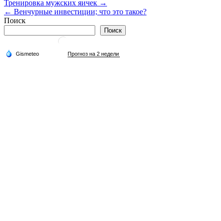
Навигация
Тренировка мужских яичек →
← Венчурные инвестиции; что это такое?
по
Поиск
записям
Поиск