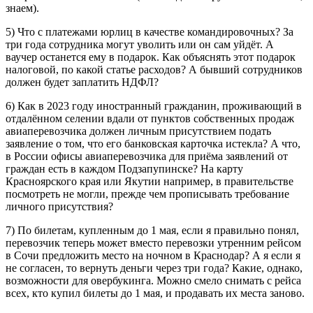
знаем).
5) Что с платежами юрлиц в качестве командировочных? За
три года сотрудника могут уволить или он сам уйдёт. А
ваучер останется ему в подарок. Как объяснять этот подарок
налоговой, по какой статье расходов? А бывший сотрудников
должен будет заплатить НДФЛ?
6) Как в 2023 году иностранный гражданин, проживающий в
отдалённом селении вдали от пунктов собственных продаж
авиаперевозчика должен личным присутствием подать
заявление о том, что его банковская карточка истекла? А что,
в России офисы авиаперевозчика для приёма заявлений от
граждан есть в каждом Подзапупинске? На карту
Красноярского края или Якутии например, в правительстве
посмотреть не могли, прежде чем прописывать требование
личного присутствия?
7) По билетам, купленным до 1 мая, если я правильно понял,
перевозчик теперь может вместо перевозки утренним рейсом
в Сочи предложить место на ночном в Краснодар? А я если я
не согласен, то вернуть деньги через три года? Какие, однако,
возможности для овербукинга. Можно смело снимать с рейса
всех, кто купил билеты до 1 мая, и продавать их места заново.