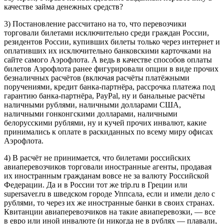
качестве займа денежных средств?
3) Постановление рассчитано на то, что перевозчики
торговали билетами исключительно среди граждан России,
резидентов России, купивших билеты только через интернет и
оплативших их исключительно банковскими карточками на
сайте самого Аэрофлота. А ведь в качестве способов оплаты
билетов Аэрофлота ранее фигурировали опции в виде прочих
безналичных расчётов (включая расчёты платёжными
поручениями, кредит банка-партнёра, рассрочка платежа под
гарантию банка-партнёра, PayPal, ну и банальные расчёты
наличными рублями, наличными долларами США,
наличными гонконгскими долларами, наличными
белорусскими рублями, ну и кучей прочих инвалют, какие
принимались к оплате в раскиданных по всему миру офисах
Аэрофлота.
4) В расчёт не принимается, что билетами российских
авиаперевозчиков торговали иностранные агенты, продавая
их иностранным гражданам вовсе не за валюту Российской
Федерации. Да и в России тот же trip.ru в Греции или
supersaver.ru в шведском городе Уппсала, если и имели дело с
рублями, то через их же иностранные банки в своих странах.
Квитанции авиаперевозчиков на такие авиаперевозки, — все
в евро или иной инвалюте (и никогда не в рублях — плавали,