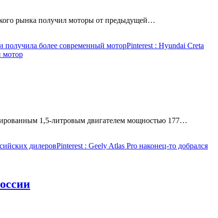
йского рынка получил моторы от предыдущей…
ки получила более современный мотор
Pinterest
: Hyundai Creta
й мотор
турбированным 1,5-литровым двигателем мощностью 177…
оссийских дилеров
Pinterest
: Geely Atlas Pro наконец-то добрался
России