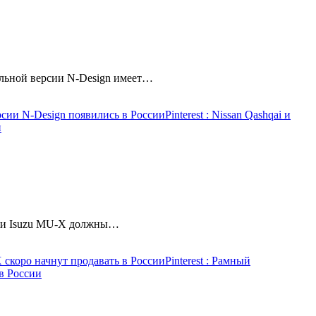
альной версии N-Design имеет…
версии N-Design появились в России
Pinterest
: Nissan Qashqai и
и
ажи Isuzu MU-X должны…
скоро начнут продавать в России
Pinterest
: Рамный
в России