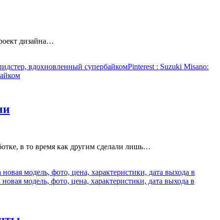
 проект дизайна…
спидстер, вдохновленный супербайком
Pinterest
: Suzuki Misano:
байком
ии
отке, в то время как другим сделали лишь…
новая модель, фото, цена, характеристики, дата выхода в
новая модель, фото, цена, характеристики, дата выхода в
енты