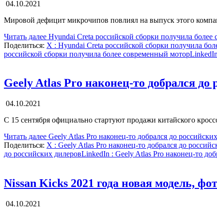
04.10.2021
Мировой дефицит микрочипов повлиял на выпуск этого компак
Читать далее
Hyundai Creta российской сборки получила более
Поделиться:
X
: Hyundai Creta российской сборки получила бо
российской сборки получила более современный мотор
LinkedI
Geely Atlas Pro наконец-то добрался до
04.10.2021
С 15 сентября официально стартуют продажи китайского кросс
Читать далее
Geely Atlas Pro наконец-то добрался до российски
Поделиться:
X
: Geely Atlas Pro наконец-то добрался до россий
до российских дилеров
LinkedIn
: Geely Atlas Pro наконец-то до
Nissan Kicks 2021 года новая модель, фо
04.10.2021