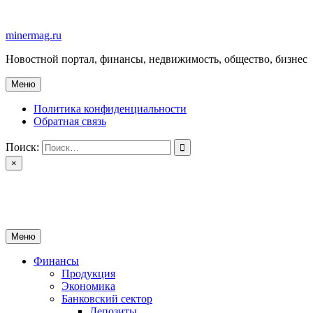
Перейти
к
minermag.ru
содержимому
Новостной портал, финансы, недвижимость, общество, бизнес
Меню
Политика конфиденциальности
Обратная связь
Поиск:
×
minermag.ru
Новостной портал, финансы, недвижимость, общество, бизнес
Меню
Финансы
Продукция
Экономика
Банковский сектор
Депозиты