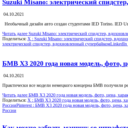
Suzuki Misano: электрический спидсте
04.10.2021
Необычный дизайн авто создан студентами IED Torino. IED Univ
Читать далее
Suzuki Misano: электрический спидстер, вдохнов
Поделиться:
X
: Suzuki Misano: электрический спидстер, вдох
электрический спидстер, вдохновленный супербайком
LinkedIn
БМВ Х3 2020 года новая модель, фото, ц
04.10.2021
Практически все модели немецкого концерна БМВ получили рес
Читать далее
БМВ Х3 2020 года новая модель, фото, цена, хара
Поделиться:
X
: БМВ Х3 2020 года новая модель, фото, цена, х
России
Pinterest
: БМВ Х3 2020 года новая модель, фото, цена, х
России
Как можно забрать машину со штрафст