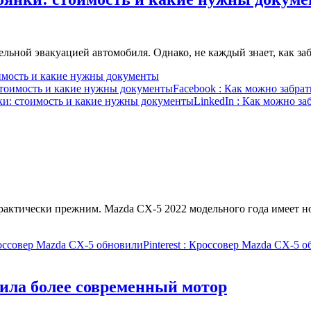
ьной эвакуацией автомобиля. Однако, не каждый знает, как за
имость и какие нужны документы
стоимость и какие нужны документы
Facebook
: Как можно забрат
ки: стоимость и какие нужны документы
LinkedIn
: Как можно за
 практически прежним. Mazda CX-5 2022 модельного года имеет
оссовер Mazda CX-5 обновили
Pinterest
: Кроссовер Mazda CX-5 о
чила более современный мотор