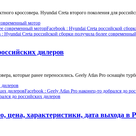
тного кроссовера. Hyundai Creta второго поколения для росси
 современный мотор
лее современный мотор
Facebook
: Hyundai Creta российской сбор
n
: Hyundai Creta российской сборки получила более современны
 российских дилеров
овера, которые ранее переносились. Geely Atlas Pro оснащён 
х дилеров
ских дилеров
Facebook
: Geely Atlas Pro наконец-то добрался до р
брался до российских дилеров
то, цена, характеристики, дата выхода в 