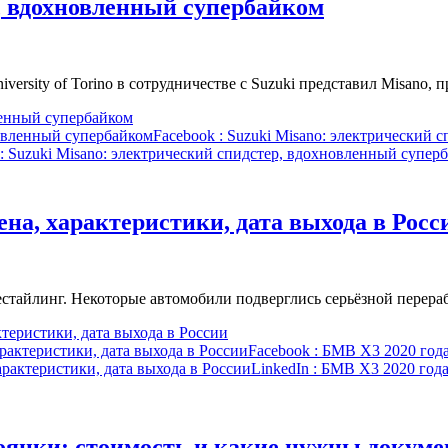
р, вдохновленный супербайком
ersity of Torino в сотрудничестве с Suzuki представил Misano,
ленный супербайком
новленный супербайком
Facebook
: Suzuki Misano: электрический 
: Suzuki Misano: электрический спидстер, вдохновленный супер
ена, характеристики, дата выхода в Росс
тайлинг. Некоторые автомобили подверглись серьёзной перераб
ктеристики, дата выхода в России
арактеристики, дата выхода в России
Facebook
: БМВ Х3 2020 года 
арактеристики, дата выхода в России
LinkedIn
: БМВ Х3 2020 года 
оянки: стоимость и какие нужны докум