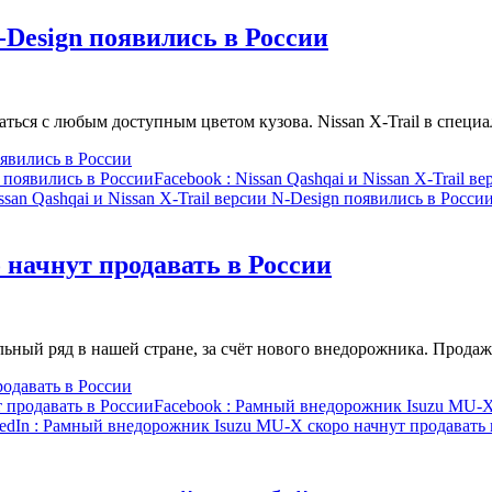
N-Design появились в России
ться с любым доступным цветом кузова. Nissan X-Trail в специ
оявились в России
n появились в России
Facebook
: Nissan Qashqai и Nissan X-Trail 
ssan Qashqai и Nissan X-Trail версии N-Design появились в Росси
начнут продавать в России
ьный ряд в нашей стране, за счёт нового внедорожника. Прод
одавать в России
 продавать в России
Facebook
: Рамный внедорожник Isuzu MU-X 
edIn
: Рамный внедорожник Isuzu MU-X скоро начнут продавать 