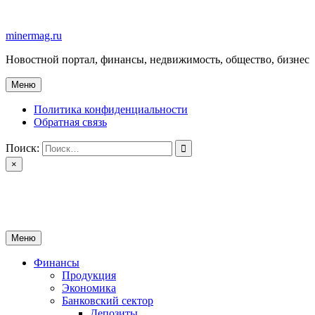
Перейти
к
minermag.ru
содержимому
Новостной портал, финансы, недвижимость, общество, бизнес
Меню
Политика конфиденциальности
Обратная связь
Поиск:
×
minermag.ru
Новостной портал, финансы, недвижимость, общество, бизнес
Меню
Финансы
Продукция
Экономика
Банковский сектор
Депозиты