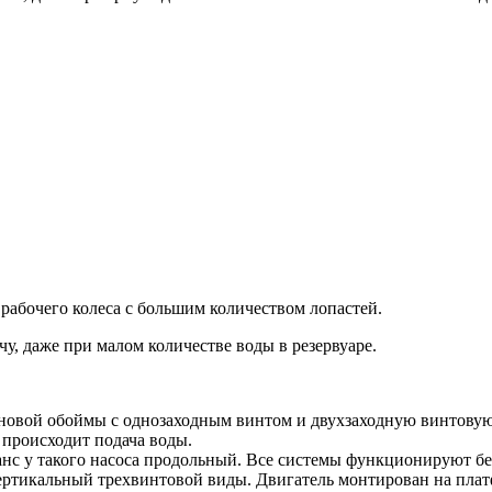
рабочего колеса с большим количеством лопастей.
у, даже при малом количестве воды в резервуаре.
иновой обоймы с однозаходным винтом и двухзаходную винтовую 
и происходит подача воды.
анс у такого насоса продольный. Все системы функционируют бе
вертикальный трехвинтовой виды. Двигатель монтирован на пла